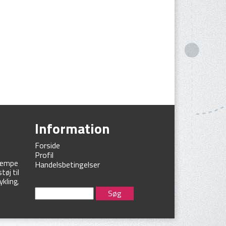
Information
e
Forside
Profil
 kæmpe
Handelsbetingelser
øj til
ykling,