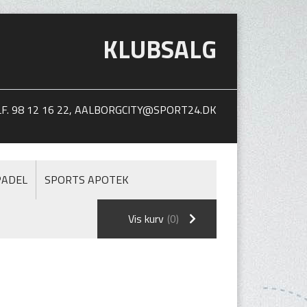
KLUBSALG
. 98 12 16 22,
AALBORGCITY@SPORT24.DK
PADEL
SPORTS APOTEK
Vis kurv
(0)