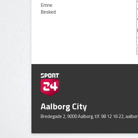
Emne
Besked
Aalborg City
Bredegade 2, 9000 Aalborg, tlf. 98 12 16 22,
aalbo