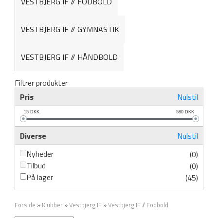
VESTBJERG IF // FODBOLD
VESTBJERG IF // GYMNASTIK
VESTBJERG IF // HÅNDBOLD
Filtrer produkter
Pris
Nulstil
15
DKK
580
DKK
Diverse
Nulstil
Nyheder
(0)
Tilbud
(0)
På lager
(45)
Forside
»
Klubber
»
Vestbjerg IF
»
Vestbjerg IF // Fodbold