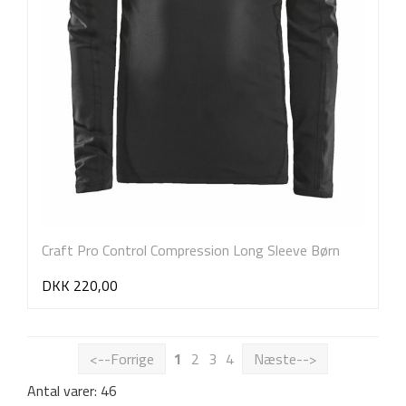
Craft Pro Control Compression Long Sleeve Børn
DKK 220,00
<--Forrige
1
2
3
4
Næste-->
Antal varer: 46