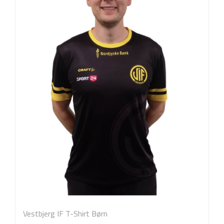
Vestbjerg IF T-Shirt Børn