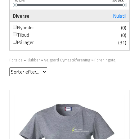
60
DKK
560
DKK
Diverse
Nulstil
Nyheder
(0)
Tilbud
(0)
På lager
(31)
Forside
»
Klubber
»
Vejgaard Gymastikforening
»
Foreningstøj