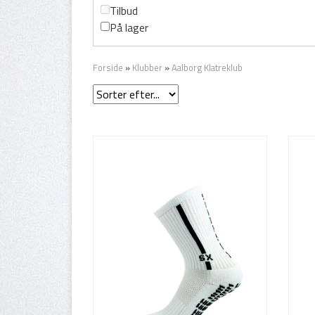
Tilbud
På lager
Forside
»
Klubber
»
Aalborg Klatreklub