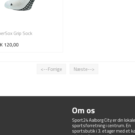
erSox Grip Sock
K 120,00
<--Forrige
Næste-->
Om os
Sport24 Aalborg City er din lokal
sportsforretning i centrum. En
sportsbutik i 3. etager med et