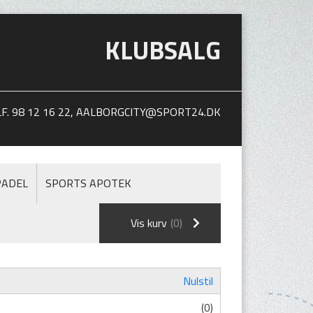
KLUBSALG
. 98 12 16 22,
AALBORGCITY@SPORT24.DK
PADEL
SPORTS APOTEK
Vis kurv
(0)
Nulstil
(0)