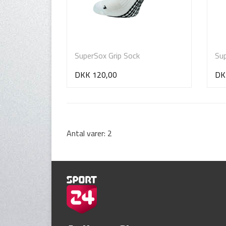
SuperSox Grip Sock
Sup
DKK 120,00
DK
Antal varer: 2