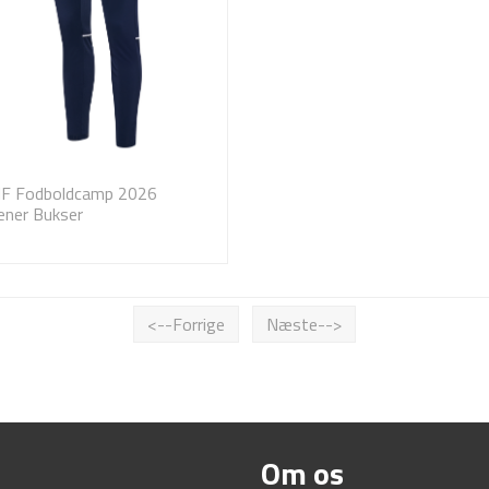
IF Fodboldcamp 2026
æner Bukser
<--Forrige
Næste-->
Om os