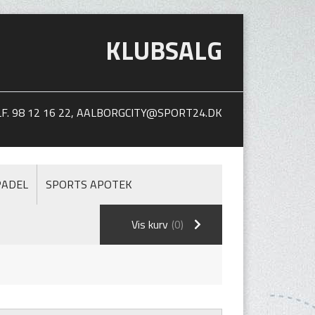
KLUBSALG
. 98 12 16 22,
AALBORGCITY@SPORT24.DK
PADEL
SPORTS APOTEK
Vis kurv
(0)