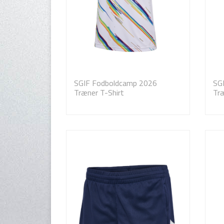
SGIF Fodboldcamp 2026
SG
Træner T-Shirt
Træ