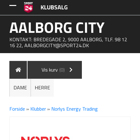
KLUBSALG
AALBORG CITY
KONTAKT: BREDEGADE 2, 9000 AALBORG, TLF. 98 12
16 22,
AALBORGCITY@SPORT24.DK
Vis kurv
(0)
DAME
HERRE
Forside
»
Klubber
»
Norlys Energy Trading