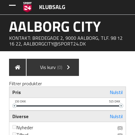
KLUBSALG
AALBORG CITY
KONTAKT: BREDEGADE 2, 9000 AALBORG, TLF. 98 12
16 22,
AALBORGCITY@SPORT24.DK
Vis kurv
(0)
Filtrer produkter
Pris
Nulstil
150
DKK
515
DKK
Diverse
Nulstil
Nyheder
(0)
Tilbud