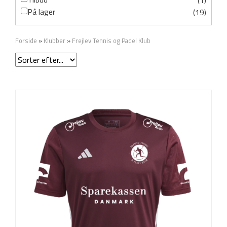
(1)
På lager
(19)
Forside
»
Klubber
»
Frejlev Tennis og Padel Klub