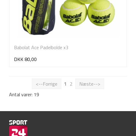
Babolat Ace Padelbolde x3
DKK 80,00
<--Forrige
1
2
Næste-->
Antal varer: 19