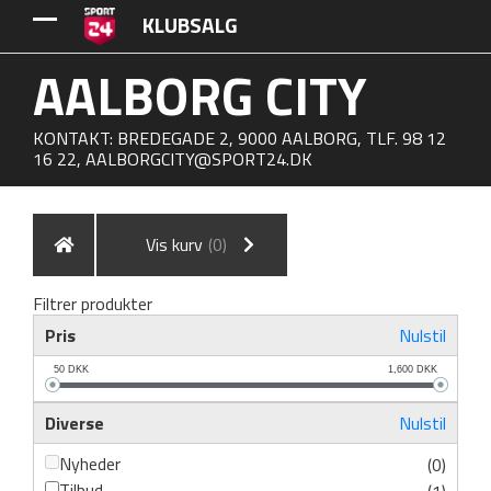
KLUBSALG
AALBORG CITY
KONTAKT: BREDEGADE 2, 9000 AALBORG, TLF. 98 12
16 22,
AALBORGCITY@SPORT24.DK
Vis kurv
(0)
Filtrer produkter
Pris
Nulstil
50
DKK
1,600
DKK
Diverse
Nulstil
Nyheder
(0)
Tilbud