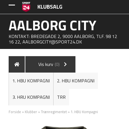
KLUBSALG
AALBORG CITY
KONTAKT: BREDEGADE 2, 9000 AALBORG, TLF. 98 12
16 22,
AALBORGCITY@SPORT24.DK
Vis kurv
(0)
1. HBU KOMPAGNI
2. HBU KOMPAGNI
3. HRU KOMPAGNI
TRR
Forside
»
Klubber
»
Trænregimentet
»
1. HBU Kompagni