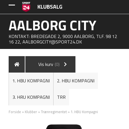
KLUBSALG
AALBORG CITY
KONTAKT: BREDEGADE 2, 9000 AALBORG, TLF. 98 12
16 22,
AALBORGCITY@SPORT24.DK
Vis kurv
(0)
1. HBU KOMPAGNI
2. HBU KOMPAGNI
3. HRU KOMPAGNI
TRR
Forside
»
Klubber
»
Trænregimentet
»
1. HBU Kompagni