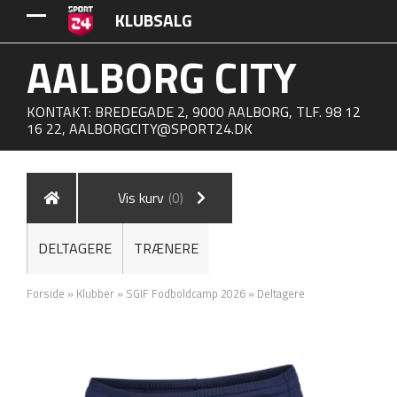
KLUBSALG
AALBORG CITY
KONTAKT: BREDEGADE 2, 9000 AALBORG, TLF. 98 12
16 22,
AALBORGCITY@SPORT24.DK
Vis kurv
(0)
DELTAGERE
TRÆNERE
Forside
»
Klubber
»
SGIF Fodboldcamp 2026
»
Deltagere