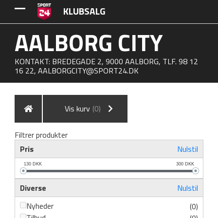
KLUBSALG
AALBORG CITY
KONTAKT: BREDEGADE 2, 9000 AALBORG, TLF. 98 12
16 22,
AALBORGCITY@SPORT24.DK
Vis kurv
(0)
Filtrer produkter
Pris
Nulstil
130
DKK
300
DKK
Diverse
Nulstil
Nyheder
(0)
Tilbud