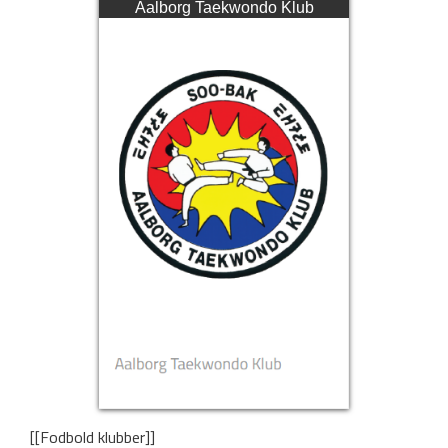
Aalborg Taekwondo Klub
[[Fodbold klubber]]