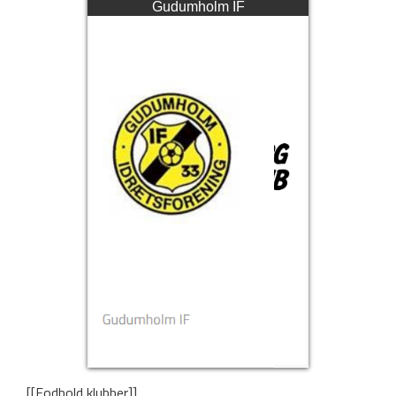
Gudumholm IF
[[Fodbold klubber]]